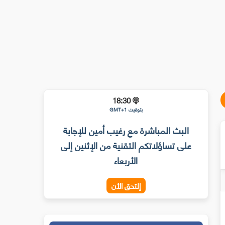
18:30
بتوقيت GMT+1
البث المباشرة مع رغيب أمين للإجابة
على تساؤلاتكم التقنية من الإثنين إلى
الأربعاء
إلتحق الأن