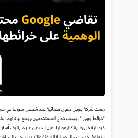
رفعت شركة جوجل دعوى قضائية ضد شخص متورط في شبكة احتي
"خرائط جوجل"، بهدف خداع المستخدمين وجمع بياناتهم الشخ
متعلقة بخدمات مثل صيانة التدفئة والتبريد، سحب السيارات،