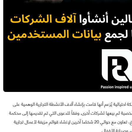
الية يُزعم أنها قامت بإنشاء آلاف الأنشطة التجارية الوهمية على
صية ثم بيعها لشركات أخرى. وفقاً للدعوى التي تم تقديمها إلى محكمة
فيدرالية في ولاية كاليفورنيا، فإن المدعى عليه، يانيف أساياغ، تعاون مع حوالي 20 شخصًا آخرين لإنشاء قوائم مزيفة لأعمال تجارية
 وصيانة الأقفال.