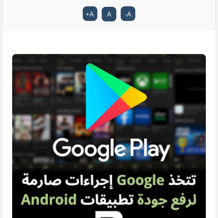
+
A
A
-
A