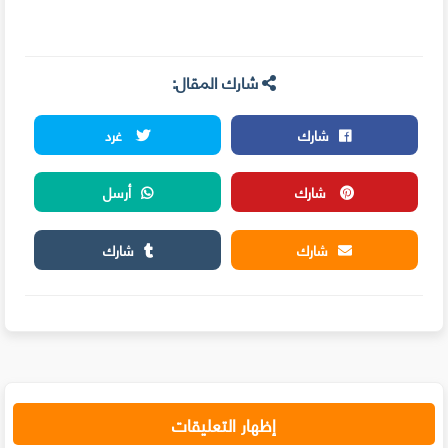
شارك المقال:
شارك
غرد
شارك
أرسل
شارك
شارك
إظهار التعليقات