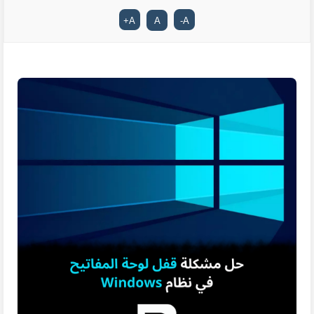
+
A
A
-
A