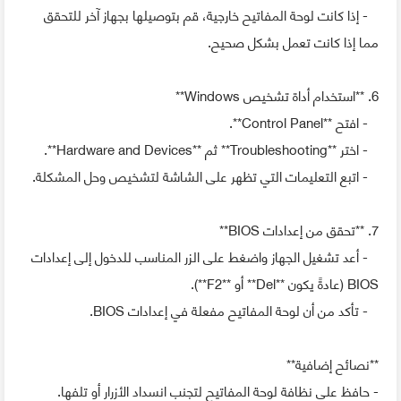
- إذا كانت لوحة المفاتيح خارجية، قم بتوصيلها بجهاز آخر للتحقق
مما إذا كانت تعمل بشكل صحيح.
6. **استخدام أداة تشخيص Windows**
- افتح **Control Panel**.
- اختر **Troubleshooting** ثم **Hardware and Devices**.
- اتبع التعليمات التي تظهر على الشاشة لتشخيص وحل المشكلة.
7. **تحقق من إعدادات BIOS**
- أعد تشغيل الجهاز واضغط على الزر المناسب للدخول إلى إعدادات
BIOS (عادةً يكون **Del** أو **F2**).
- تأكد من أن لوحة المفاتيح مفعلة في إعدادات BIOS.
**نصائح إضافية**
- حافظ على نظافة لوحة المفاتيح لتجنب انسداد الأزرار أو تلفها.