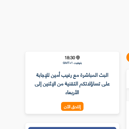
18:30
بتوقيت GMT+1
البث المباشرة مع رغيب أمين للإجابة
على تساؤلاتكم التقنية من الإثنين إلى
الأربعاء
إلتحق الأن