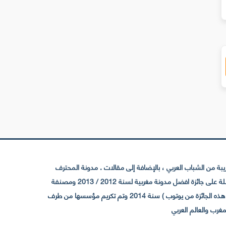
 من الشباب العربي ، بالإضافة إلى مقالات . مدونة المحترف
تأسست سنة 2009 حيث تستقطب الآن عدد كبير من الزوار من كافة ربوع الوطن العربي ، حيث ان مقرها الرئيسي بالمغرب و مديرها امين رغيب ،حاصلة على جائزة افضل مدونة مغربية لسنة 2012 / 2013 ومصنفة
ضمن افضل 10 مدونات عربية حسب المركز الدولي للصحفيين ICFJ سنة 2013 وحاصلة على الجائزة الفضية من يوتوب (اول قناة مغربية تحصل على هذه الجائزة من يوتوب ) سنة 2014 وتم تكريم مؤسسها من طرف