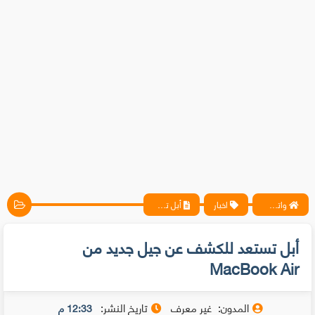
واتس آب ، فيسبوك ، أنترنت ، شروحات تقنية حصرية - المحترف
اخبار
أبل تستعد للكشف عن جيل جديد من MacBook Air
أبل تستعد للكشف عن جيل جديد من
MacBook Air
المدون:
غير معرف
تاريخ النشر:
12:33 م