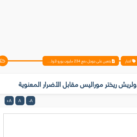
اخبار
يتعين على جوجل دفع 234 مليون يورو لأولريش ريختر موراليس مقابل الأضرار المعنوية
A
A
A
+
-