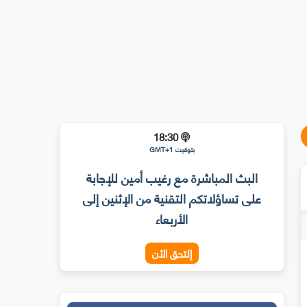
18:30
بتوقيت GMT+1
البث المباشرة مع رغيب أمين للإجابة
على تساؤلاتكم التقنية من الإثنين إلى
الأربعاء
إلتحق الأن