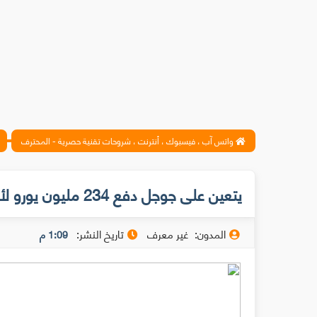
واتس آب ، فيسبوك ، أنترنت ، شروحات تقنية حصرية - المحترف
يتعين على جوجل دفع 234 مليون يورو لأولريش ريختر موراليس مقابل الأضرار المعنوية
المدون:
غير معرف
تاريخ النشر:
1:09 م