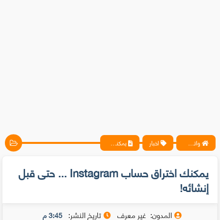
واتس آب ، فيسبوك ، أنترنت ، شروحات تقنية حصرية - المحترف
اخبار
يمكنك اختراق حساب Instagram ... حتى قبل إنشائه!
يمكنك اختراق حساب Instagram ... حتى قبل
إنشائه!
المدون:
غير معرف
تاريخ النشر:
3:45 م