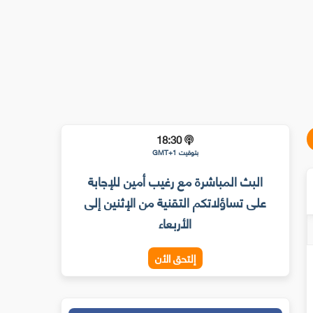
18:30
بتوقيت GMT+1
البث المباشرة مع رغيب أمين للإجابة
على تساؤلاتكم التقنية من الإثنين إلى
الأربعاء
إلتحق الأن