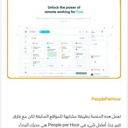
PeoplePerHour
تعمل هذه المنصة بطريقة مشابهة للمواقع السابقة لكن مع فارق
كبير جدا. أفضل شيء في People per Hour هي محرك البحث