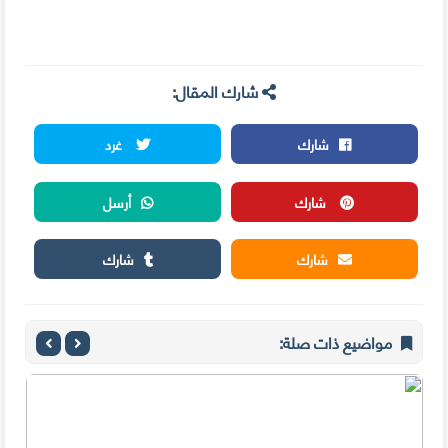
شارك المقال:
شارك
غرد
شارك
أرسل
شارك
شارك
مواضيع ذات صلة: