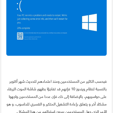
فبحسب الكثير من المستخدمين ومنذ اعتمادهم لتحديث شهر أكتوبر
بالنسبة لنظام ويندوز 10 فإنهم قد تفاجؤا بظهور شاشة الموت الزرقاء
على حواسيبهم، بالإضافة إلى ذك فإن عددا من المستخدمين واجهوا
مشكلا آخر و يتعلق بإعادة التشغيل المتكرر و القسري للحاسوب، و هو
الأمر الذي جعل المستخدمين يبدون استيائهم من هذا المشكل.