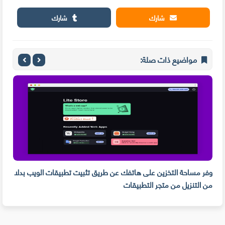
شارك
شارك
مواضيع ذات صلة:
وفر مساحة التخزين على هاتفك عن طريق تثبيت تطبيقات الويب بدلا
من التنزيل من متجر التطبيقات
PDF و تدوين الم