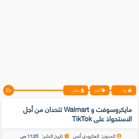
واتس آب ، فيسبوك ، أنترنت ، شروحات تقنية حصرية - المحترف
أخبار
مايكروسوفت و Walmart تتحدان من أجل الاستحواذ على TikTok
مايكروسوفت و Walmart تتحدان من أجل
الاستحواذ على TikTok
المدون:
العكرودي أنس
تاريخ النشر:
11:25 ص