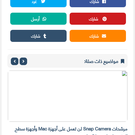
شارك
غرد
شارك
أرسل
شارك
شارك
مواضيع ذات صلة:
مرشحات Snap Camera لن تعمل على أجهزة Mac وأجهزة سطح