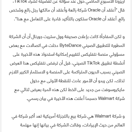
أريزونا الأسبوع الماضي حول عند سؤاله عن تفضيله لشراء TikTok،
قال "أعتقد أن Oracle شركة رائعة وأعتقد أن مالكها رجل رائع وشخص
رائع. أعتقد أن Oracle ستكون بالتأكيد قادرة على التعامل مع هذا".
و لكن المفاجأة كانت بإعلان صحيفة وول ستريت جورنال أن أن الشركة
المطورة للتطبيق الصيني ByteDance دخلت في اتصالات مع بعض
مسؤولي منصة نتفليكس لتقييم إمكانية استحواذ هذه الأخيرة على
أنشطة تطبيق TikTok الصيني، قبل أن ترفض نتفليكس هذا العرض
الصيني بسبب الديون المتراكمة على المنصة و الاستثمار الكبير اللازم
لذلك، لكن يبدو أن الأمور عادت للنقطة الأولى مع دخول
مايكروسوفت من جديد على الخط لكن هذه المرة بعرض ثنائي مع
شركة Walmart حسبما أعلنت هذه الأخيرة في بيان رسمي.
و شركة Walmart هي شركة بيع بالتجزئة أمريكية تعد أكبر شركة في
العالم من حيث الإيرادات، وقالت الشركة في بيانها إنها مهتمة