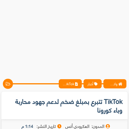
واتس آب ، فيسبوك ، أنترنت ، شروحات تقنية حصرية - المحترف
أخبار
TikTok تتبرع بمبلغ ضخم لدعم جهود محاربة وباء كورونا
TikTok تتبرع بمبلغ ضخم لدعم جهود محاربة
وباء كورونا
المدون:
العكرودي أنس
تاريخ النشر:
1:14 م