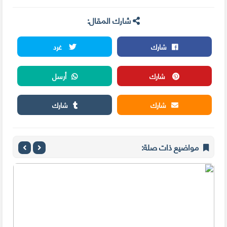
شارك المقال:
شارك
غرد
شارك
أرسل
شارك
شارك
مواضيع ذات صلة: