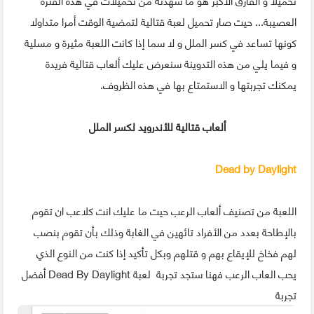
العصيبة... حيت صار تحميل لعبة قتالية لتمضية الوقت أمرا متداولا
كونها تساعد في كسر الملل و لا سما إذا كانت اللعبة مثيرة و مسلية
و فيما يلي من هذه التدوينة سنعرض عليك ألعاب قتالية فريدة
يمكنك تجربتها و الاستمتاع بها في هذه الظروف.
ألعاب قتالية للأندرويد لكسر الملل
Dead by Daylight
اللعبة من تصنيف ألعاب الرعب حيت ما عليك انت كلاعب ان تقوم
بالإطاحة بعدد من الأفراد تائهين في الغابة وذلك بأن تقوم بنصب
لهم فخاخ للإيقاع بهم و قتلهم وبكل تأكيد إذا كنت من النوع الذي
يحب العاب الرعب فهنا ستجد تجربة لعبة Dead By Daylight أفضل
تجربة