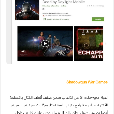
Shadowgun War Games
لعبة Shadowgun من الألعاب ضمن صنف ألعاب القتال بالأسلحة
الأكثر تحميلا وهذا راجع بكونها لعبة تمتاز بمؤثرات صوتية و بصرية و
أيضا تصميم جميل يحاكي الخيال و ما يتوجب عليك كلاعب داخل