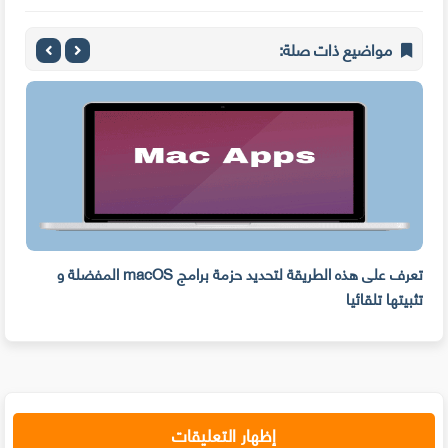
مواضيع ذات صلة:
ه
تعرف على هذه الطريقة لتحديد حزمة برامج macOS المفضلة و
وفر 
تثبيتها تلقائيا
من ا
إظهار التعليقات