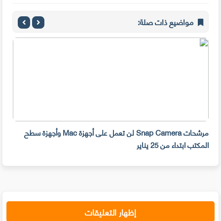
مواضيع ذات صلة:
مرشحات Snap Camera لن تعمل على أجهزة Mac وأجهزة سطح
المكتب ابتداء من 25 يناير
صديق
إظهار التعليقات