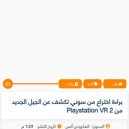
واتس آب ، فيسبوك ، أنترنت ، شروحات تقنية حصرية - المحترف
أخبار
براءة اختراع من سوني تكشف عن الجيل الجديد من Playstation VR 2
براءة اختراع من سوني تكشف عن الجيل الجديد
من Playstation VR 2
المدون:
العكرودي أنس
تاريخ النشر:
1:23 م