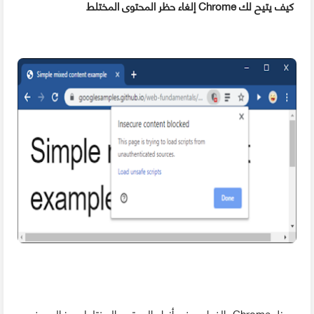
كيف يتيح لك Chrome إلغاء حظر المحتوى المختلط
يحظر Chrome بالفعل بعض أنواع المحتوى المختلط برمز الدرع في