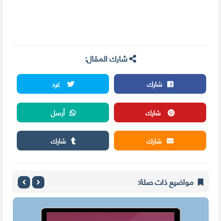
شارك المقال:
شارك
غرد
شارك
أرسل
شارك
شارك
مواضيع ذات صلة: