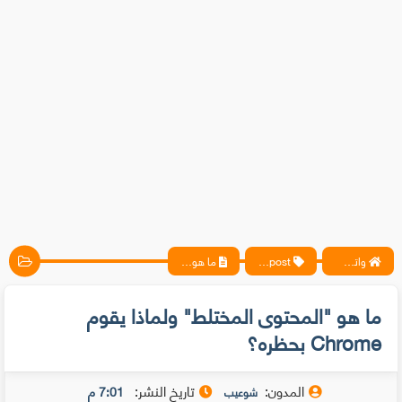
واتس آب ، فيسبوك ، أنترنت ، شروحات تقنية حصرية - المحترف
blogpost
ما هو "المحتوى المختلط" ولماذا يقوم Chrome بحظره؟
ما هو "المحتوى المختلط" ولماذا يقوم
Chrome بحظره؟
المدون:
تاريخ النشر:
7:01 م
شوعيب