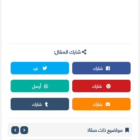
شارك المقال:
شارك
غرد
شارك
أرسل
شارك
شارك
مواضيع ذات صلة: