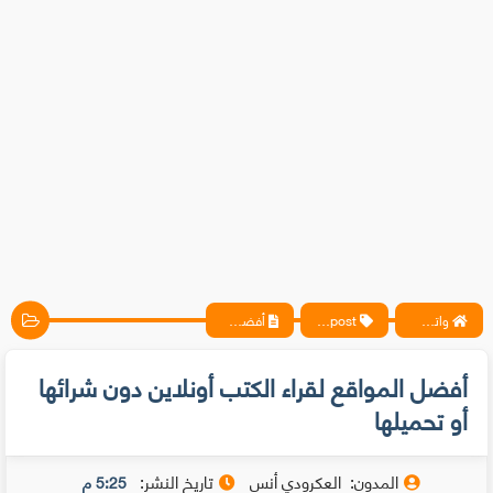
واتس آب ، فيسبوك ، أنترنت ، شروحات تقنية حصرية - المحترف
blogpost
أفضل المواقع لقراء الكتب أونلاين دون شرائها أو تحميلها
أفضل المواقع لقراء الكتب أونلاين دون شرائها
أو تحميلها
المدون:
العكرودي أنس
تاريخ النشر:
5:25 م