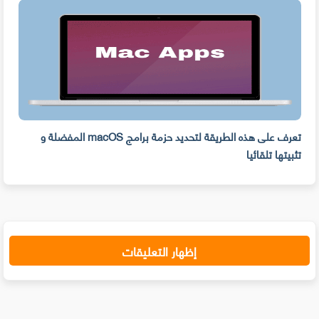
ه
تعرف على هذه الطريقة لتحديد حزمة برامج macOS المفضلة و
وفر 
تثبيتها تلقائيا
من ا
إظهار التعليقات