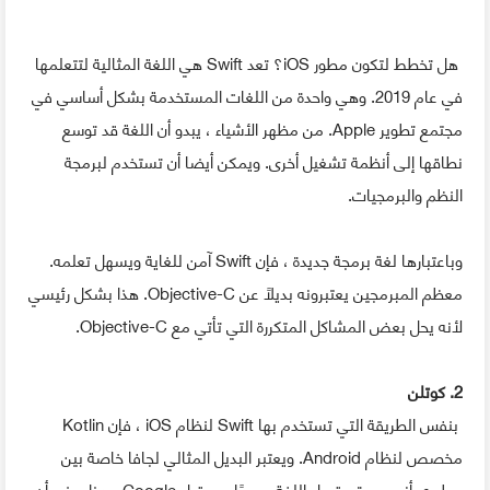
هل تخطط لتكون مطور iOS؟ تعد Swift هي اللغة المثالية لتتعلمها
في عام 2019. وهي واحدة من اللغات المستخدمة بشكل أساسي في
مجتمع تطوير Apple. من مظهر الأشياء ، يبدو أن اللغة قد توسع
نطاقها إلى أنظمة تشغيل أخرى. ويمكن أيضا أن تستخدم لبرمجة
النظم والبرمجيات.
وباعتبارها لغة برمجة جديدة ، فإن Swift آمن للغاية ويسهل تعلمه.
معظم المبرمجين يعتبرونه بديلاً عن Objective-C. هذا بشكل رئيسي
لأنه يحل بعض المشاكل المتكررة التي تأتي مع Objective-C.
2. كوتلن
بنفس الطريقة التي تستخدم بها Swift لنظام iOS ، فإن Kotlin
مخصص لنظام Android. ويعتبر البديل المثالي لجافا خاصة بين
مطوري أندرويد. تم قبول اللغة رسميًا من قِبل Google وهذا يعني أن