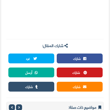
شارك المقال:
شارك
غرد
شارك
أرسل
شارك
شارك
مواضيع ذات صلة: