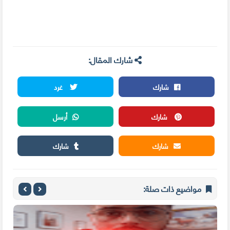
شارك المقال:
شارك
غرد
شارك
أرسل
شارك
شارك
مواضيع ذات صلة: