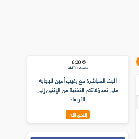
18:30
بتوقيت GMT+1
البث المباشرة مع رغيب أمين للإجابة
على تساؤلاتكم التقنية من الإثنين إلى
الأربعاء
إلتحق الأن