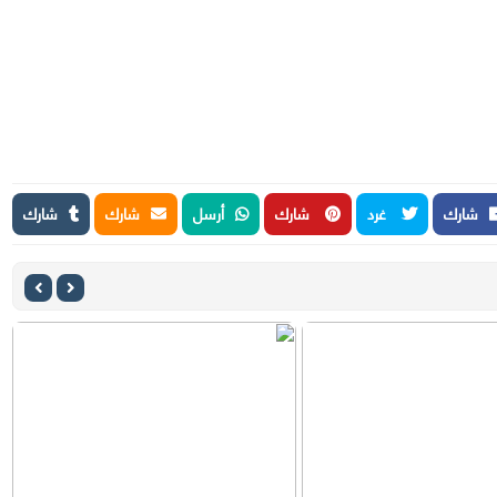
شارك
غرد
شارك
أرسل
شارك
شارك