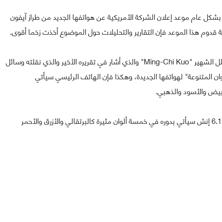
ة بشكل عام موعد إعلان الشركة الأمريكية عن هواتفها الجديد من طراز آيفون
 قدوم هذا الموعد فإن التقارير والتحليلات حول الموضوع أخذت زخما أقوى.
وكما جرت العادة فإن مواضيع شركة آبل يتخصص فيها المحلل الشهير "Ming-Chi Kuo" والذي أشار في تقريره الأخير والذي نقلته وسائل
ن المتنوعة" لهواتفها الجديدة، وهكذا فإن الهاتف الرئيسي سيأتي
من جهة أخرى فإن الهاتف الذي سيأتي بشاشة LED بقياس 6.1 إنش سيأتي بدوره في خمسة ألوان مثيرة كالبرتقالي والأزرق والأحمر