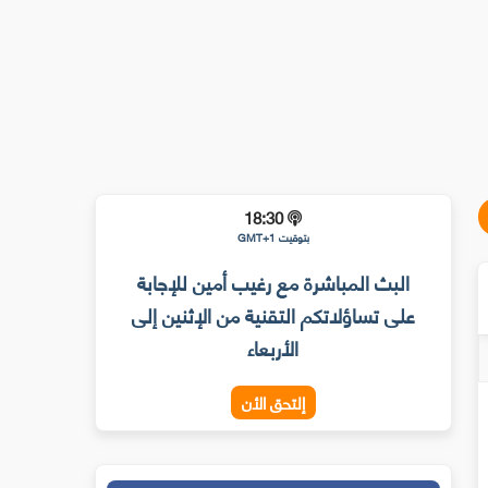
18:30
بتوقيت GMT+1
البث المباشرة مع رغيب أمين للإجابة
على تساؤلاتكم التقنية من الإثنين إلى
الأربعاء
إلتحق الأن