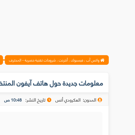
واتس آب ، فيسبوك ، أنترنت ، شروحات تقنية حصرية - المحترف
معلومات جديدة حول هاتف آيفون المنتظ
المدون:
العكرودي أنس
تاريخ النشر:
10:48 ص