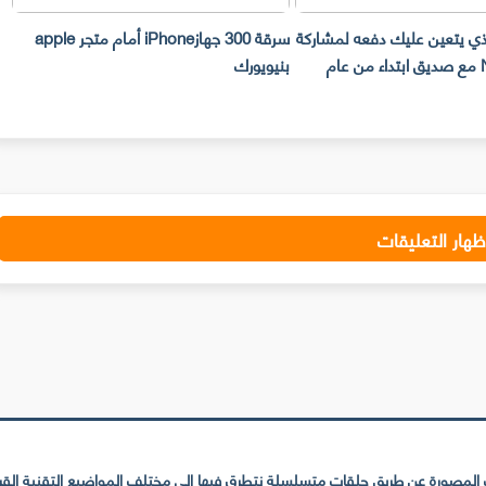
لذي يتعين عليك دفعه لمشاركة
سرقة 300 جهازiPhone أمام متجر apple
حساب Netflix مع صديق ابتداء من عام
بنيويورك
ت
ظهار التعليقات
لمصورة عن طريق حلقات متسلسلة نتطرق فيها إلى مختلف المواضيع التقنية القريبة