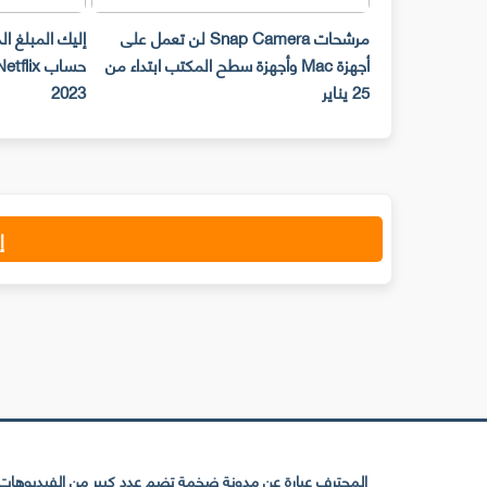
مرشحات Snap Camera لن تعمل على
إليك المبلغ ا
أجهزة Mac وأجهزة سطح المكتب ابتداء من
25 يناير
2023
إ
المحترف عبارة عن مدونة ضخمة تضم عدد كبير من الفيديوهات ا