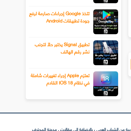
سيحصل هاتف Xiaomi 13 أخيرًا على عدسة
طرح Snapchat المزيد من أدوا
تتخذ Google إجراءات صارمة لرفع
ليفوتوغرافي
الفيديو المتقدمة باستخدام وضع ا
جودة تطبيقات Android
تطبيق Signal يختبر حلًا لتجنب
نشر رقم الهاتف
تعتزم Apple إجراء تغييرات شاملة
في نظام IOS 18 القادم
 من الشباب العربي ، بالإضافة إلى مقالات . مدونة المحترف