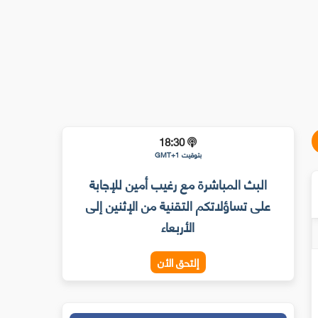
18:30
بتوقيت GMT+1
البث المباشرة مع رغيب أمين للإجابة
على تساؤلاتكم التقنية من الإثنين إلى
الأربعاء
إلتحق الأن