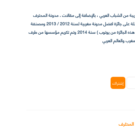
 من الشباب العربي ، بالإضافة إلى مقالات . مدونة المحترف
تأسست سنة 2009 حيث تستقطب الآن عدد كبير من الزوار من كافة ربوع الوطن العربي ، حيث ان مقرها الرئيسي بالمغرب و مديرها امين رغيب ،حاصلة على جائزة افضل مدونة مغربية لسنة 2012 / 2013 ومصنفة
ضمن افضل 10 مدونات عربية حسب المركز الدولي للصحفيين ICFJ سنة 2013 وحاصلة على الجائزة الفضية من يوتوب (اول قناة مغربية تحصل على هذه الجائزة من يوتوب ) سنة 2014 وتم تكريم مؤسسها من طرف
 المحترف