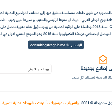
لمصورة عن طريق حلقات متسلسلة نتطرق فيها إلى مختلف المواضيع التقنية القريبة
عي عن فئة التكنولوجيا سنة 2015 وهو الموقع التقني الاول في المغرب والعالم العربي
للإتصال بنا:
consulting@raghib.me
 إطلاع بجديدنا
نا البريدية ليصلك كل جديد
ق محفوظة © 2021
|
واتس آب ، فيسبوك ، أنترنت ، شروحات تقنية حصرية -