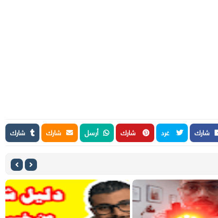
شارك
غرد
شارك
أرسل
شارك
شارك