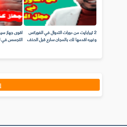
ت بالمجان من
2 تيرابايت من دورات التدوال في الفوركس
اقوى جهاز س
العالم
وغيره اقدمها لك بالمجان سارع قبل الحذف
التجسس في ال
إ