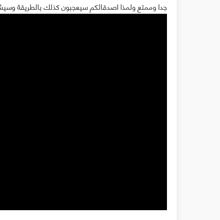
جدا وممتع ولمذا اصدقائكم سيعجبون كذلك بالطريقة وسيش