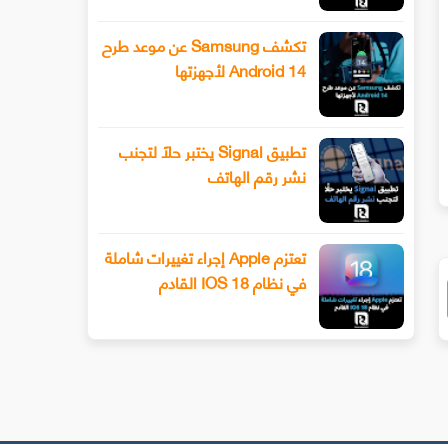
تكشف Samsung عن موعد طرح
Android 14 لأجهزتها
يف يتم تزوير صوت اي شخص في بضعة
الهكر الذي جنني هذا الاسبوع ! +
قرات ( جرب بنفسك وشاهد الدليل)
نفسك
تطبيق Signal يختبر حلًا لتجنب
نشر رقم الهاتف
تعتزم Apple إجراء تغييرات شاملة
في نظام IOS 18 القادم