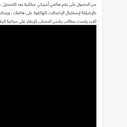
من الحصول على رقم هاتفي أمريكي مباشرة بعد التسجيل ، 
بالإضإفة لإسقتبال الإتصالات الهاتفية على هاتفك . ويمكنك
للابد ولست مطالب بشحن الحساب للإبقاء على مجانية الرقم . التطبيق حاصل على 10 ملايين تح