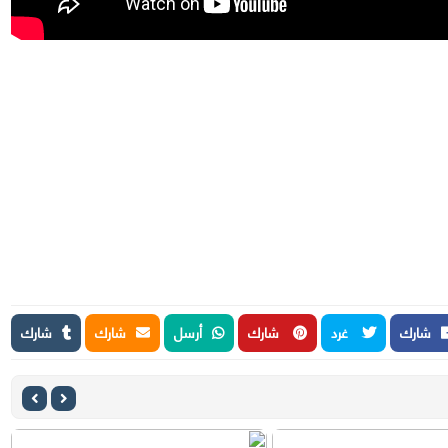
شارك
غرد
شارك
أرسل
شارك
شارك