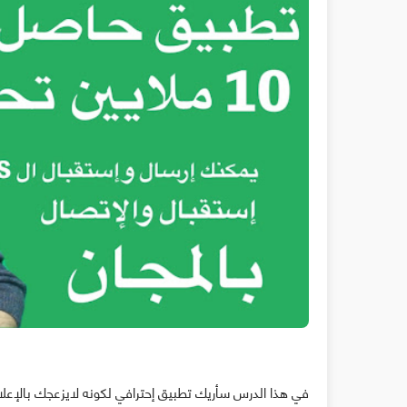
في هذا الدرس سأريك تطبيق إحترافي لكونه لايزعجك بالإعلان