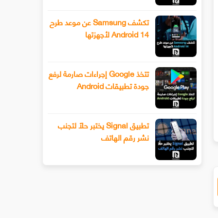
تكشف Samsung عن موعد طرح
Android 14 لأجهزتها
تتخذ Google إجراءات صارمة لرفع
تصبح إزالة معلوماتك الشخصية من نتائج
برامج Android الضارة: تحتوي هذ
جودة تطبيقات Android
Googl أسهل قريبًا
التطبيقات المزيفة ع
تنزيل، قم بإلغاء تثبيتها على الفور!
تطبيق Signal يختبر حلًا لتجنب
نشر رقم الهاتف