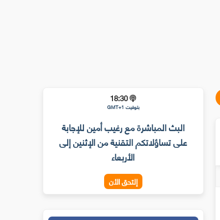
18:30
بتوقيت GMT+1
البث المباشرة مع رغيب أمين للإجابة
على تساؤلاتكم التقنية من الإثنين إلى
الأربعاء
إلتحق الأن