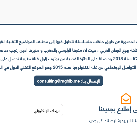
لمصورة عن طريق حلقات متسلسلة نتطرق فيها إلى مختلف المواضيع التقنية القريبة
عي عن فئة التكنولوجيا سنة 2015 وهو الموقع التقني الاول في المغرب والعالم العربي
للإتصال بنا:
consulting@raghib.me
 إطلاع بجديدنا
نا البريدية ليصلك كل جديد