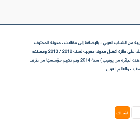
 من الشباب العربي ، بالإضافة إلى مقالات . مدونة المحترف
تأسست سنة 2009 حيث تستقطب الآن عدد كبير من الزوار من كافة ربوع الوطن العربي ، حيث ان مقرها الرئيسي بالمغرب و مديرها امين رغيب ،حاصلة على جائزة افضل مدونة مغربية لسنة 2012 / 2013 ومصنفة
ضمن افضل 10 مدونات عربية حسب المركز الدولي للصحفيين ICFJ سنة 2013 وحاصلة على الجائزة الفضية من يوتوب (اول قناة مغربية تحصل على هذه الجائزة من يوتوب ) سنة 2014 وتم تكريم مؤسسها من طرف