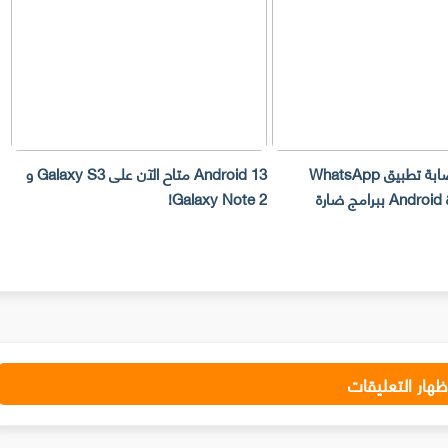
تم اكتشاف إصابة تطبيق WhatsApp
Android 13 متاح الآن على Galaxy S3 و
س
رة
Galaxy Note 2!
بحث e
ظهار التعليقات