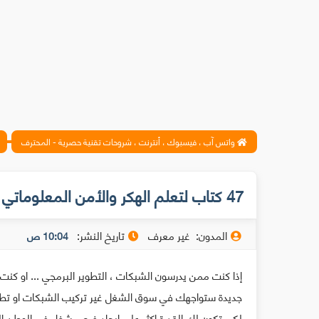
واتس آب ، فيسبوك ، أنترنت ، شروحات تقنية حصرية - المحترف
47 كتاب لتعلم الهكر والأمن المعلوماتي جاهزة للتحميل بنقرة واحدة
المدون:
غير معرف
تاريخ النشر:
10:04 ص
إذا كنت ممن يدرسون الشبكات ، التطوير البرمجي ... او كن
جديدة ستواجهك في سوق الشغل غير تركيب الشبكات او تطوي
لكي تكون لك القدرة اكثر على إيجاد فرص شغل في الوطن ال