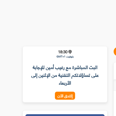
18:30
بتوقيت GMT+1
البث المباشرة مع رغيب أمين للإجابة
على تساؤلاتكم التقنية من الإثنين إلى
الأربعاء
إلتحق الأن