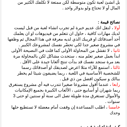
بل انشئ لعبة تكون متوسطة لكن ممتعة لا تكلفك الكثير من 
المال أو لا تحتاج ولو بدولار واحد .
نصائح قيمة :
أولا
 ، لنقل انك عديم خبرة لم تجرب انشاء لعبة من قبل ليست 
لديك مهارات كافية ، حاول ان تتعلم من فيديوهات او ان يعلمك 
أحد أصدقائك او قريبك الذي لديه معرفة في هذا المجال ثم وظفها 
في مشروع صغير جدا لكي تحضّر نفسك لمشروعك الكبير .
ثانيا 
، لا تفشل من المحاولة الأولى كما قلت في النصيحة الأولى 
ابدأ بعمل صغير تعلم منه ، ستحدث مشاكل لكن بالمحاولة مرة 
بعد مرة ستجد نفسك قد بدأت تنتج ألعابا جيدة على الأقل .
ثالثا 
، استمع للآراء مثلا اعرض لصديقك او أصدقائك رسما 
للشخصية الأساسية في اللعبة ، ربما يضيفون شيئا لم يخطر 
ببالك و سيكون افضل من ذي قبل .
رابعا
 ، عندما أقول مشروعا صغيرا تتدرب فيه أي مشروع يستغرق 
ربما شهران أو أسابيع حتى ، الألعاب الكبيرة بجميع الإمكانيات 
والأموال تستغرق مدة طويلة تصل الى سنة أو سنتين او حتى 3 
سنوات .
خامسا 
، اطلب المساعدة إن وقفت أمام معضلة لا تستطيع حلها 
وحدك
كيف انشاء لعبة فيديو :