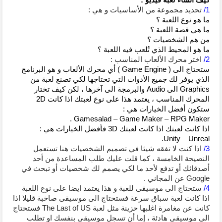
1/
 تحديد مجموعة من الأساسيات و هي : 
ما هو نوع اللعبة ؟ 
ما هي قصة اللعبة ؟ 
من هم الشخصيات ؟ 
ما هو المحيط الذي تُلعب فيه اللعبة ؟
2/
 اختر محرك الألعاب المناسب : 
ستحتاج الى ( Game Engine ) أي محرك الألعاب و هو البرنامج 
الذي يوفر لك جميع الأدوات التي تحتاجها لكي تصنع لعبة من 
Graphics الى Audio والبرمجة الى آخرها ، لكن كيف تختار 
المحرك المناسب ، يعتمد هذا على نوع لعبتك اذا كانت 2D 
ستكون أفضل الخيارات هي :
Gamesalad – Game Maker – RPG Maker .
اذا كانت لعبتك اذا كانت لعبتك 3D فأفضل الخيارات هي : 
Unity – Unreal.
3/
 اذا كنت لا تفقه شيئا في تصميم الشخصيات هنا تستعمل 
النصيحة الخامسة ، كما قلت عليك طلب المساعدة من أحد 
أصدقائك أو تدفع لأحد ما لكي يصمم لك شخصيات أو تبحث في 
Google عن المجاني .
4/ 
ستحتاج الى موسيقى للعبة و هذا يعتمد ايضا على نوع اللعبة 
اذا كانت لعبة سباق سرعة فستحتاج الى موسيقى صاخبة قليلا اذا 
كانت عن مغامرة اغلبها حزينة مثل لعبة The Last of US فستحتاج 
الى موسيقى هادئة ، إما أن تسجل موسيقى بنفسك او تطلب 