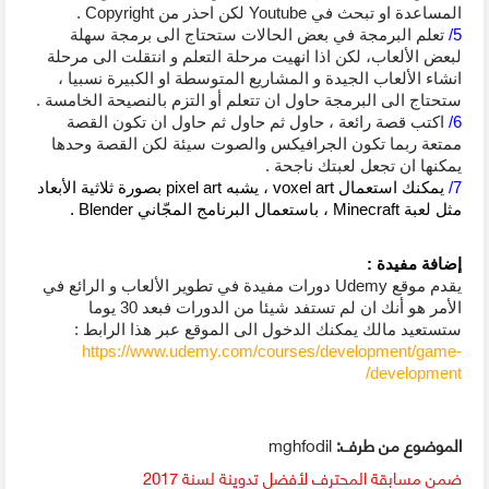
المساعدة او تبحث في Youtube لكن احذر من Copyright .
5/
 تعلم البرمجة في بعض الحالات ستحتاج الى برمجة سهلة 
لبعض الألعاب، لكن اذا انهيت مرحلة التعلم و انتقلت الى مرحلة 
انشاء الألعاب الجيدة و المشاريع المتوسطة او الكبيرة نسبيا ، 
ستحتاج الى البرمجة حاول ان تتعلم أو التزم بالنصيحة الخامسة .
6/
 اكتب قصة رائعة ، حاول ثم حاول ثم حاول ان تكون القصة 
ممتعة ربما تكون الجرافيكس والصوت سيئة لكن القصة وحدها 
يمكنها ان تجعل لعبتك ناجحة .
7/
 يمكنك استعمال voxel art ، يشبه pixel art بصورة ثلاثية الأبعاد 
مثل لعبة Minecraft ، باستعمال البرنامج المجّاني Blender .
إضافة مفيدة : 
يقدم موقع Udemy دورات مفيدة في تطوير الألعاب و الرائع في 
الأمر هو أنك ان لم تستفد شيئا من الدورات فبعد 30 يوما 
ستستعيد مالك يمكنك الدخول الى الموقع عبر هذا الرابط : 
https://www.udemy.com/courses/development/game-
development/
الموضوع من طرف:
mghfodil
ضمن مسابقة المحترف لأفضل تدوينة لسنة 2017