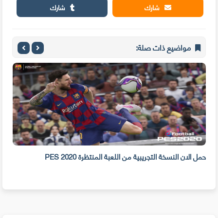
شارك
شارك
مواضيع ذات صلة:
جل
حمل الان النسخة التجريبية من اللعبة المنتظرة PES 2020
9 اشياء ستجعل الألعاب اكثر فعالية عبر الإنترنت