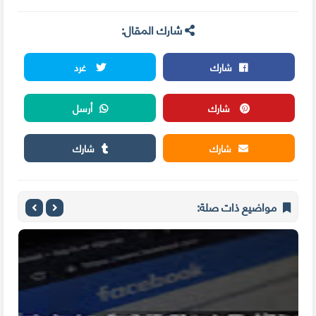
شارك المقال:
شارك
غرد
شارك
أرسل
شارك
شارك
مواضيع ذات صلة: