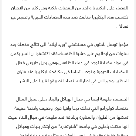
للقضاء على البكتيريا والحد من التعفنات ،لكنه وفي كثير من الاحيان
تكتسب هذه البكثيريا مناعت ضد هذه المضادات الحيوية وتصبح غير
فعالة .
مؤخرا توصل باحثون في مستشفي "رويد ايلند" الى نتائج مذهلة بعد
سنوات من ابحاثهم على حشرة الخنفساء،فقد اكتشفوا ان السر يكمن
في مواد مضادة توجد في دماء الخنافس،وهي بديل طبيعي فعال
للمضادات الحيوية،و نجحت تماما في مكافحة البكثيريا عند فئران
المختبر ،وهم الان في اطار الاستعداد لتطبيقها قريبا على البشر .
الخنفساء ملهمة ايضا في مجال الهياكل والبناء ،على سبيل المثال
خنفساء كولورادو التي تملك درعا واقيا قوي وخفيف واجنحة خفيفة
تمكنها من الطيران والمناورة برشاقة،تعد ملهمة في مجال البناء ،حيث
انها مكنت باحثين في جامعة "شتوتغارد" من ابتكار بنيات وهياكل
معقدة،خفيفة وقوية في نفس الوقت مستلهمة من بنية اجنحة