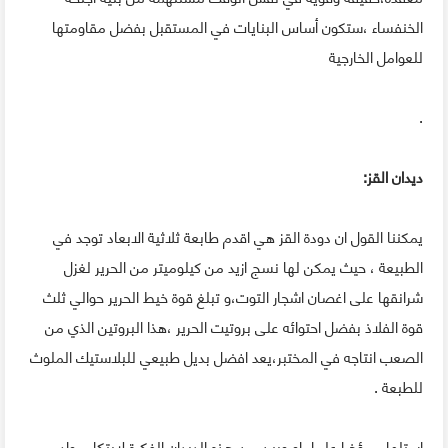
الخنفساء ،ستكون أساس البنايات في المستقبل بفضل مقاومتها
للعوامل الخارجية
.
ديدان القز:
يمكننا القول ان دودة القز هي اقدم طابعة ثلاثية الابعاد توجد في
الطبيعة ، حيث يمكن لها نسج ازيد من كيلوميتر من الحرير لغزل
شرانقها على اغصان اشجار التوت،و تبلغ قوة خيط الحرير حوالي ثلث
قوة الفلاذ بفضل احتوائه على بروتيت الحرير ،هذا البروتين الذي من
الصعب انتاجه في المختبر،يعد افضل بديل طبيعي للبلاستيك الملوث
للطبعة .
استلهام مؤخرا علماء اوروبين من هذه الديدان الفكرة لابتكار مواد