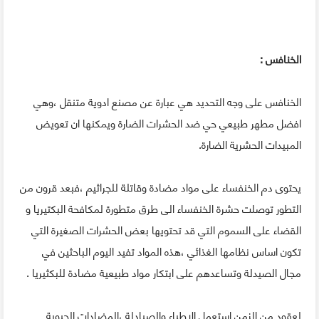
الخنافس :
الخنافس على وجه التحديد هي عبارة عن مصنع ادوية متنقل ،وهي
افضل مطهر طبيعي حي ضد الحشرات الضارة ويمكنها ان تعويض
المبيدات الحشرية الضارة.
يحتوى دم الخنفساء على مواد مضادة وقاتلة للجراثيم ،فبعد قرون من
التطور توصلت حشرة الخنفساء الى طرق متطورة لمكافحة البكتيريا و
القضاء على السموم التي قد تحتويها بعض الحشرات الصغيرة التي
تكون اساس نظامها الغذائي ،هذه المواد تفيد اليوم الباحثين في
مجال الصيدلة وتساعدهم على ابتكار مواد طبيعية مضادة للبكثيريا .
لعقود من الزمن استعمل الاطباء والصيادلة ،المضادات الحيوية