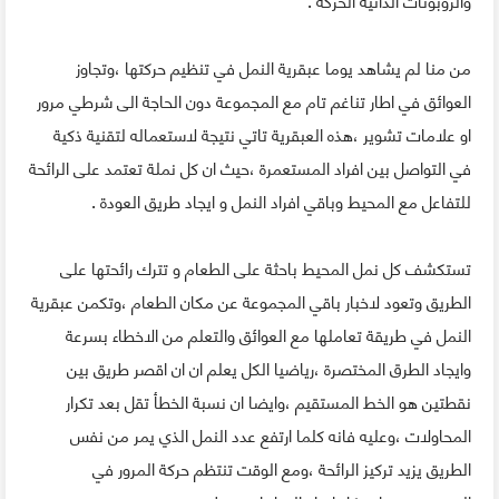
والروبوتات الذاتية الحركة .
من منا لم يشاهد يوما عبقرية النمل في تنظيم حركتها ،وتجاوز
العوائق في اطار تناغم تام مع المجموعة دون الحاجة الى شرطي مرور
او علامات تشوير ،هذه العبقرية تاتي نتيجة لاستعماله لتقنية ذكية
في التواصل بين افراد المستعمرة ،حيث ان كل نملة تعتمد على الرائحة
للتفاعل مع المحيط وباقي افراد النمل و ايجاد طريق العودة .
تستكشف كل نمل المحيط باحثة على الطعام و تترك رائحتها على
الطريق وتعود لاخبار باقي المجموعة عن مكان الطعام ،وتكمن عبقرية
النمل في طريقة تعاملها مع العوائق والتعلم من الاخطاء بسرعة
وايجاد الطرق المختصرة ،رياضيا الكل يعلم ان ان اقصر طريق بين
نقطتين هو الخط المستقيم ،وايضا ان نسبة الخطأ تقل بعد تكرار
المحاولات ،وعليه فانه كلما ارتفع عدد النمل الذي يمر من نفس
الطريق يزيد تركيز الرائحة ،ومع الوقت تنتظم حركة المرور في