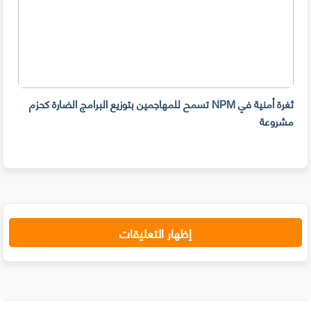
ثغرة أمنية في NPM تسمح للمهاجمين بتوزيع البرامج الضارة كحزم
هل ل
مشروعة
على 
حسا
إظهار التعليقات