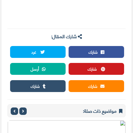
شارك المقال:
شارك
غرد
شارك
أرسل
شارك
شارك
مواضيع ذات صلة: