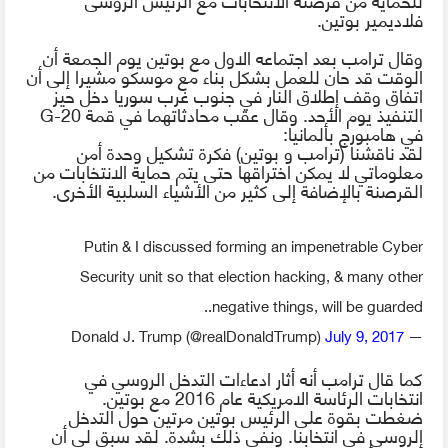
فلاديمير بوتين.
وقال ترامب بعد اجتماعه الاول مع بوتين يوم الجمعة أن
الوقت قد حان للعمل بشكل بناء مع موسكو مشيرا إلى
أن
اتفاق وقف إطلاق النار ف‍ي جنوب غرب سوريا دخل حيز
التنفيذ يوم الأحد. وقال عقب محادثاتهما في قمة
G-20
في هامبورج بألمانيا:
لقد
ناقشنا
(
ترامب و بوتين
) فكرة تشكيل وحدة أمن
معلوماتي لا يمكن اختراقها حتى يتم حماية
الانتخابات
من
القرصنة
بالإضافة
إلى كثير من الأشياء السلبية الأخرى.
Putin & I discussed forming an impenetrable Cyber
Security unit so that election hacking, & many other
negative things, will be guarded..
July 9, 2017
— Donald J. Trump (@realDonaldTrump)
كما قال
ترامب أنه أثار ادعاءات التدخل الروسي في
انتخابات الرئاسة الامريكية عام 2016 مع بوتين.
ضغطت بقوة على الرئيس بوتين مرتين حول التدخل
الروسي في انتخابنا. ونفى ذلك بشدة. لقد سبق لي أن