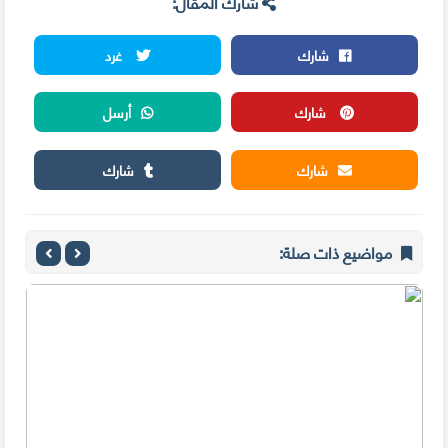
شارك المقال:
شارك
غرد
شارك
أرسل
شارك
شارك
مواضيع ذات صلة: