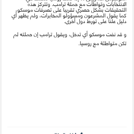
الانتخابات وتواطأت مع حملة ترامب. وتتركز هذه
التحقيقات بشكل حصري تقريبا على تصرفات موسكو،
كما يقول المشرعون ومسؤولو المخابرات، ولم يظهر أي
دليل علنا على تورط دول أخرى.
و قد نفت موسكو أي تدخل، ويقول ترامب إن حملته لم
تكن متواطئة مع روسيا.