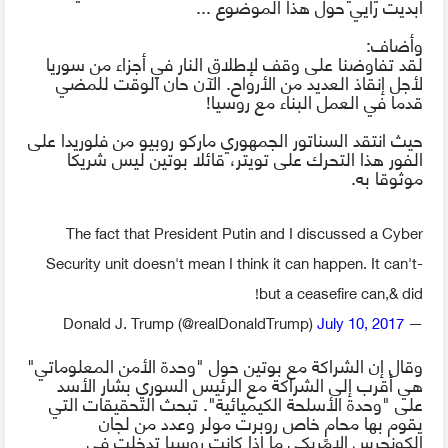
أبديت
رأيي
حول
هذا
الموضوع ...
وأضاف:
لقد تفاوضنا على وقف لإطلاق النار في أجزاء من سوريا
لأجل
إنقاذ
العديد
من
الأرواح. الآن حان الوقت للمضي
قدما في العمل البناء مع روسيا!
حيث
انتقد السناتور الجمهوري ماركو روبيو من فلوريدا على
الفور هذا التحرك على تويتر، قائلا بوتين ليس شريكا
موثوقا به.
The fact that President Putin and I discussed a Cyber
Security unit doesn't mean I think it can happen. It can't-
but a ceasefire can,& did!
July 10, 2017
— Donald J. Trump (@realDonaldTrump)
وقال إن الشراكة مع بوتين حول "وحدة الأمن
المعلوماتي
"
هي أقرب إلى الشراكة مع الرئيس السوري بشار الأسد
على "وحدة الأسلحة الكيميائية". تبحث التحقيقات التي
يقوم بها محامٍ خاص روبرت مولر وعدد من لجان
الكونجرس الامريكى ما إذا كانت روسيا تدخلت في