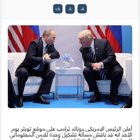
+
A
A
-
A
أعلن الرئيس الامريكى دونالد ترامب على موقع تويتر يوم
الأحد
انه
قد
ناقش
مسألة تشكيل وحدة للامن المعلوماتي
للحماية من قرصنة
الانتخابات
مع الرئيس الروسى