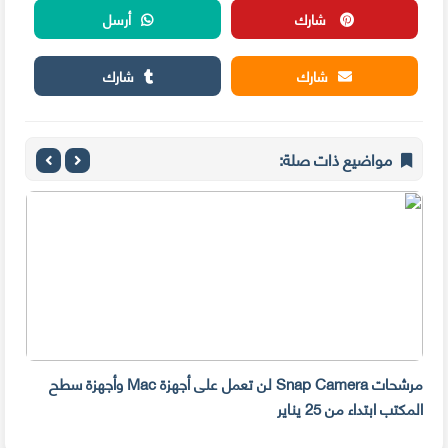
شارك
أرسل
شارك
شارك
مواضيع ذات صلة:
مرشحات Snap Camera لن تعمل على أجهزة Mac وأجهزة سطح
المكتب ابتداء من 25 يناير
صديق