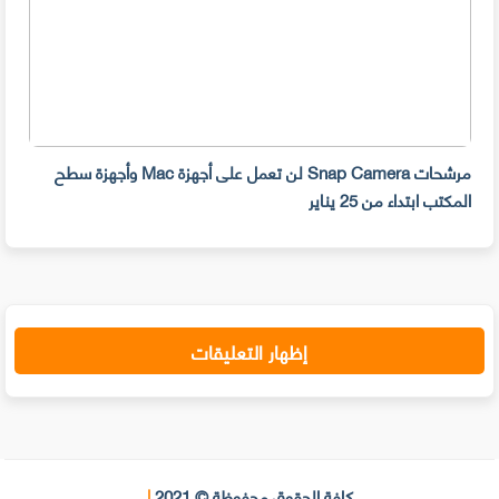
مرشحات Snap Camera لن تعمل على أجهزة Mac وأجهزة سطح
المكتب ابتداء من 25 يناير
صديق
إظهار التعليقات
كافة الحقوق محفوظة © 2021
|