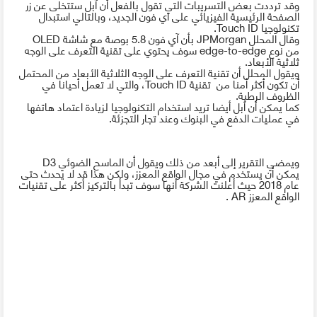
وقد ترددت بعض التسريبات التي تقول بالفعل أن آبل ستتخلى عن زر
الصفحة الرئيسية الفيزيائي على اي فون الجديد، وبالتالي استبدال
تكنولوجيا
Touch ID
.
وقال المحلل
JPMorgan
بأن آي فون 5.8 بوصة مع شاشة
OLED
من نوع
edge-to-edge
سوف يحتوي على تقنية التعرف على الوجه
ثلاثية الأبعاد.
ويقول المحلل أن تقنية التعرف على الوجه الثلاثية الأبعاد من المحتمل
أن تكون أكثر أمنا من تقنية
Touch ID
، والتي لا تعمل أحيانا في
الظروف الرطبة.
كما يمكن أن أبل أيضا تريد استخدام التكنولوجيا لزيادة اعتماد هاتفها
في عمليات الدفع في البنوك وعند تجار التجزئة.
ويمضي التقرير إلى أبعد من ذلك ويقول أن الماسح الضوئي 3
D
يمكن أن يستخدم في مجال الواقع المعزز، ولكن هذا قد لا يحدث حتى
عام 2018 حيث أعلنت الشركة أنها سوف تبدأ بالتركيز أكثر على تقنيات
الواقع المعزز
AR
.