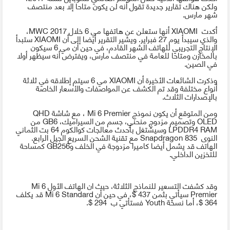
ولكن هناك تقارير جديدة تقول أنه لن يكون متاحا إلا بعد منتصف
شهر مارس.
أكدت
XIAOMI
أنها ستعلن عن هاتفها مي 6 خلال
MWC 2017
،
والذي سيبدأ يوم 27 فبراير. ويشير التقرير أيضا إلى أن
XIAOMI
ستبدأ
الإنتاج التجريبي للهاتف الشهر القادم، في حين أن مي 6 سيكون
بالمخازن ومتاحا للعامة في منتصف مارس، ويفترض أنه سيظهر أولا
في الصين.
وذكرت الشائعات الأخيرة أن
XIAOMI
مي 6 سيتم إطلاقه في ثلاثة
أنواع مختلفة وقد تم الكشف عن المواصفات والأسعار الخاصة
بالإصدارات الثلاث.
ومن المتوقع أن يكون نموذج
Mi 6 Premier
، مع شاشة
QHD
OLED
وتصميم مزدوج منحني، جسم من السيراميك، 6
GB
من
LPDDR4 RAM
وسيشتغل بأحدث معالجات كوالكوم 64 بت الثماني
النوى
Snapdragon 835
مع تقنية الشحن السريع الجيل الرابع.
الهاتف قد يشمل أيضا كاميرا مزدوجة في الخلف و256
GB
كمساحة
للتخزين الداخلي.
وقد كشفت التسعير للنماذج الثلاثة، حيث ان الهاتف الأول
Mi 6
Premier
سيأتي بثمن 437 $، في حين أن
Mi 6 Standard
قد يكلف
364 $، أما نسخة
Youth
فستأتي ب 294 $.