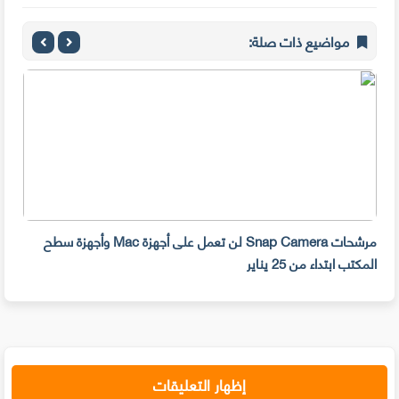
مواضيع ذات صلة:
مرشحات Snap Camera لن تعمل على أجهزة Mac وأجهزة سطح
المكتب ابتداء من 25 يناير
صديق
إظهار التعليقات