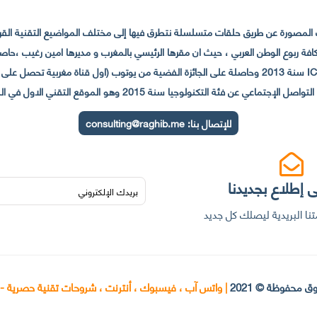
لمصورة عن طريق حلقات متسلسلة نتطرق فيها إلى مختلف المواضيع التقنية القريبة
عي عن فئة التكنولوجيا سنة 2015 وهو الموقع التقني الاول في المغرب والعالم العربي
للإتصال بنا:
consulting@raghib.me
 إطلاع بجديدنا
نا البريدية ليصلك كل جديد
ق محفوظة © 2021
|
واتس آب ، فيسبوك ، أنترنت ، شروحات تقنية حصرية -