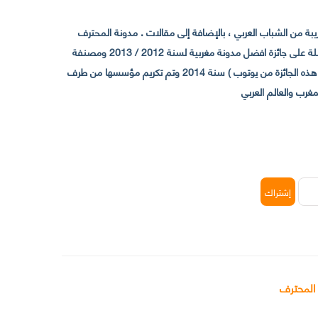
 من الشباب العربي ، بالإضافة إلى مقالات . مدونة المحترف
تأسست سنة 2009 حيث تستقطب الآن عدد كبير من الزوار من كافة ربوع الوطن العربي ، حيث ان مقرها الرئيسي بالمغرب و مديرها امين رغيب ،حاصلة على جائزة افضل مدونة مغربية لسنة 2012 / 2013 ومصنفة
ضمن افضل 10 مدونات عربية حسب المركز الدولي للصحفيين ICFJ سنة 2013 وحاصلة على الجائزة الفضية من يوتوب (اول قناة مغربية تحصل على هذه الجائزة من يوتوب ) سنة 2014 وتم تكريم مؤسسها من طرف
 المحترف