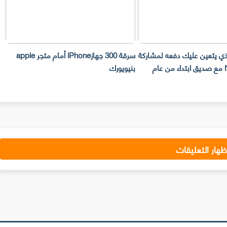
لذي يتعين عليك دفعه لمشاركة
سرقة 300 جهازiPhone أمام متجر apple
حساب Netflix مع صديق ابتداء من عام
بنيويورك
ت
ظهار التعليقات