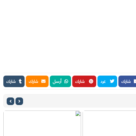
شارك
غرد
شارك
أرسل
شارك
شارك