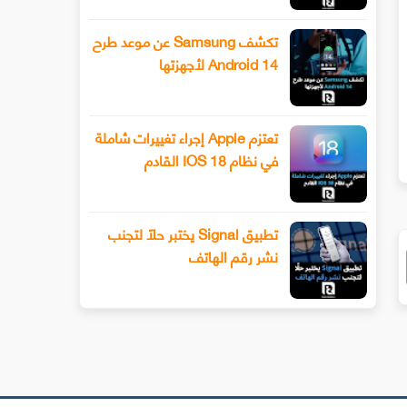
تكشف Samsung عن موعد طرح
Android 14 لأجهزتها
سيحصل هاتف Xiaomi 13 أخيرًا على عدسة
طرح Snapchat المزيد من أدوا
ليفوتوغرافي
الفيديو المتقدمة باستخدام وضع ا
تعتزم Apple إجراء تغييرات شاملة
في نظام IOS 18 القادم
تطبيق Signal يختبر حلًا لتجنب
نشر رقم الهاتف