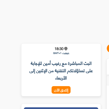
18:30
بتوقيت GMT+1
البث المباشرة مع رغيب أمين للإجابة
على تساؤلاتكم التقنية من الإثنين إلى
الأربعاء
إلتحق الأن