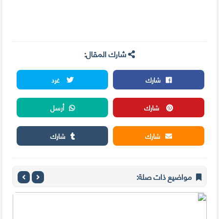
شارك المقال:
شارك
غرد
شارك
أرسل
شارك
شارك
مواضيع ذات صلة: