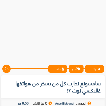
واتس آب ، فيسبوك ، أنترنت ، شروحات تقنية حصرية - المحترف
أخبار
سامسونغ تحارب كل من يسخر من هواتفها غالاكسي نوت 7!
سامسونغ تحارب كل من يسخر من هواتفها
غالاكسي نوت 7!
المدون:
تاريخ النشر:
8:53 ص
Anas Elakroudi