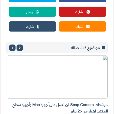
شارك
أرسل
شارك
شارك
مواضيع ذات صلة:
مرشحات Snap Camera لن تعمل على أجهزة Mac وأجهزة سطح
المكتب ابتداء من 25 يناير
صديق