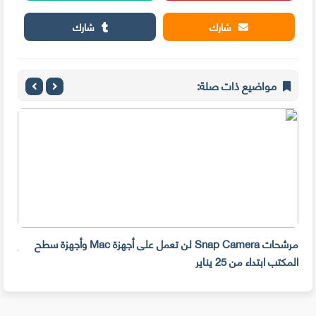
شارك
شارك
مواضيع ذات صلة:
مرشحات Snap Camera لن تعمل على أجهزة Mac وأجهزة سطح
المكتب ابتداء من 25 يناير
صديق 