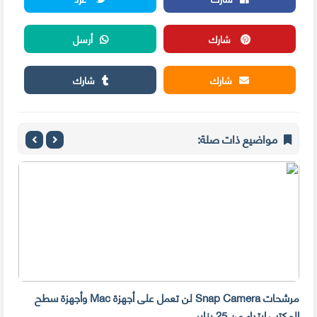
شارك
أرسل
شارك
شارك
مواضيع ذات صلة:
مرشحات Snap Camera لن تعمل على أجهزة Mac وأجهزة سطح
المكتب ابتداء من 25 يناير
صديق