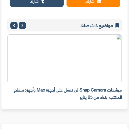
شارك
شارك
مواضيع ذات صلة:
مرشحات Snap Camera لن تعمل على أجهزة Mac وأجهزة سطح
المكتب ابتداء من 25 يناير
صديق