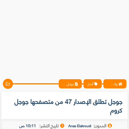
واتس آب ، فيسبوك ، أنترنت ، شروحات تقنية حصرية - المحترف
أخبار
جوجل تطلق الإصدار 47 من متصفحها جوجل كروم
جوجل تطلق الإصدار 47 من متصفحها جوجل
كروم
المدون:
تاريخ النشر:
10:11 ص
Anas Elakroudi