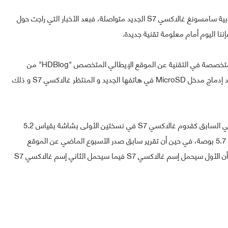
مازالت التسريبات و الأخبار بشأن هاتف الشركة الكورية الجنوبية سامسونغ غالاكسي S7 الجديد متواصلة، فبعد الأخبار التي راجت حول
نا اليوم أمام معلومة تقنية جديدة.
و قد نقلت وسائل الإعلام المختلفة و المواقع الإلكترونية المتخصصة في التقنية عن الموقع الإيطالي المتخصص "HDBlog" من
مصادره التي وصفها بالموثوقة أن سامسونغ تعتزم من جديد إدماج مدخل MicroSD في هاتفها الجديد و المنتظر غالاكسي S7 و ذلك
الموقع أشار كذلك إلى معلومات كانت قد تم التطرق إليها في السابق كقدوم غالاكسي S7 في نسختين الأولى بشاشة بقياس 5.2
بوصة و الثانية تحمل إسم غالاكسي S7 إيدج بشاشة بقياس 5.7 بوصة، في حين أن تقرير سابق صدر الأسبوع الماضي عن الموقع
الصيني "ويبو" أشار إلى وجود ثلاث نسخ من الهاتف، حيث أن الأول سيحمل إسم غالاكسي S7 فيما سيحمل الثاني إسم غالاكسي S7