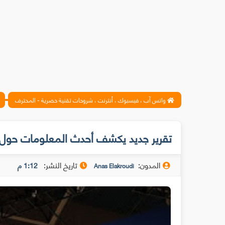
واتس آب ، فيسبوك ، أنترنت ، شروحات تقنية حصرية - المحترف
تقرير جديد يكشف أحدث المعلومات حول غ
المدون:
تاريخ النشر:
1:12 م
Anas Elakroudi