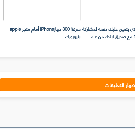
لذي يتعين عليك دفعه لمشاركة
سرقة 300 جهازiPhone أمام متجر apple
حساب Netflix مع صديق ابتداء من عام
بنيويورك
ت
ظهار التعليقات