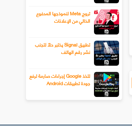
تروج Meta لنموذجها المدفوع
الخالي من الإعلانات
سيحصل هاتف Xiaomi 13 أخيرًا على عدسة
طرح Snapchat المزيد من أدوا
ليفوتوغرافي
الفيديو المتقدمة باستخدام وضع ا
تطبيق Signal يختبر حلًا لتجنب
نشر رقم الهاتف
تتخذ Google إجراءات صارمة لرفع
جودة تطبيقات Android