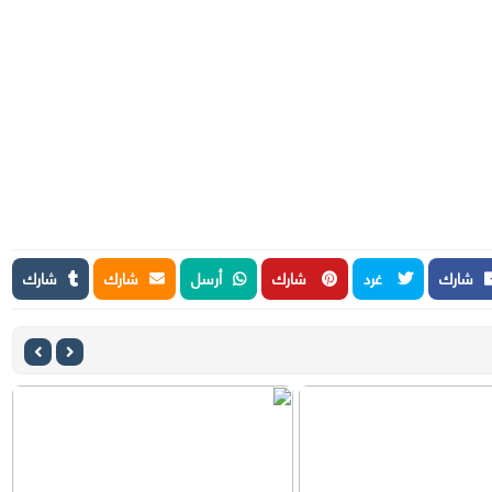
شارك
غرد
شارك
أرسل
شارك
شارك