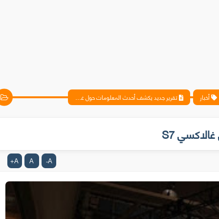
أخبار
تقرير جديد يكشف أحدث المعلومات حول غالاكسي S7
الاكسي S7
A
A
A
+
-