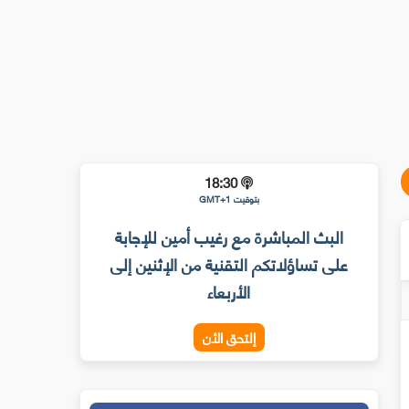
18:30
بتوقيت GMT+1
البث المباشرة مع رغيب أمين للإجابة
على تساؤلاتكم التقنية من الإثنين إلى
الأربعاء
إلتحق الأن