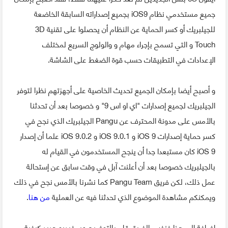
جميع مستخدمي نظام iOS9 بجميع إصداراته السابقة الخاضعة
للجيلبريك أو كسر الحماية عن النظام أن يحصلوا على تقنية 3D
Touch و التي تسمح بإجراء مهام و والولوج السريع لمختلف
الإعدادات في التطبيقات حسب قوة الضغط على الشاشة.
و أصبح أيضا بإمكان الجميع تحديث الخاصية على أجهزتهم نظرا لتوفر
الجيلبريك لجميع إصدارات "اي او اس 9" و خصوصا بعد أن تحدثنا
بالأمس على مدونة المحترف عن Pangu الجيلبريك الذي نجح في
كسر حماية إصدارات iOS 9 و iOS 9.0.1 و iOS 9.0.2 علما أن إصدار
iOS 9 كان مستبعدا جدا أن ينجح المستخدمون في القيام له
بالجيلبريك خصوصا بعد أن أعلنت آبل في وقت سابق عن إستحالة
عمل ذلك، لكن فريق Pangu Team كما نشرنا بالأمس نجح في ذلك
ويمكنكم مشاهدة الموضوع الذي تحدثنا فيه عن العملية
من هنا
.
إضافة إلى هذا فنفس الفريق قام بالتوضيح عبر فيديو جديد كيفية