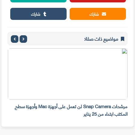
شارك
شارك
مواضيع ذات صلة:
مرشحات Snap Camera لن تعمل على أجهزة Mac وأجهزة سطح
المكتب ابتداء من 25 يناير
صديق