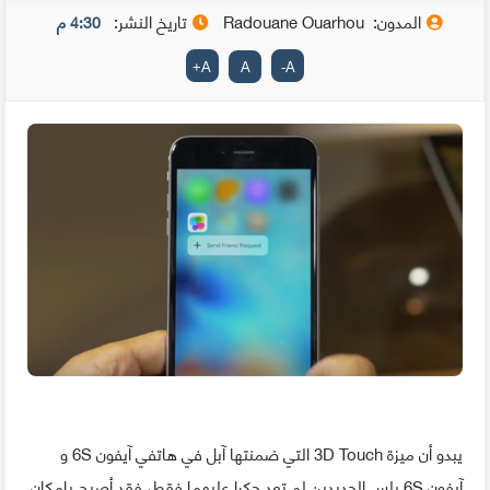
المدون:
Radouane Ouarhou
تاريخ النشر:
4:30 م
+
A
A
-
A
يبدو أن ميزة 3D Touch التي ضمنتها آبل في هاتفي آيفون 6S و
آيفون 6S بلس الجديدين لم تعد حكرا عليهما فقط، فقد أصبح بإمكان