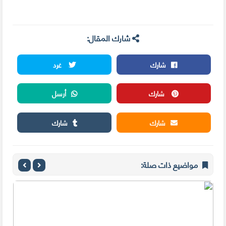
شارك المقال:
شارك
غرد
شارك
أرسل
شارك
شارك
مواضيع ذات صلة: