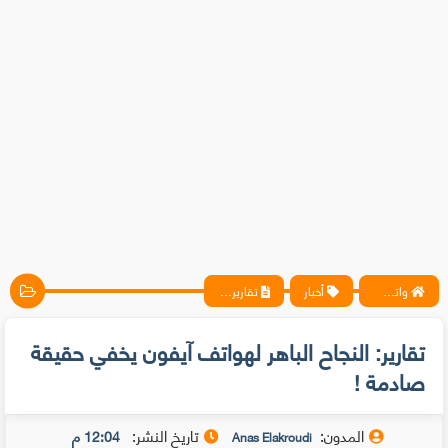
واتس آب ، فيسبوك ، أنترنت ، شروحات تقنية حصرية - المحترف
أخبار
تقارير: النجاح الباهر لهواتف آيفون يخفي حقيقة صادمة !
تقارير: النجاح الباهر لهواتف آيفون يخفي حقيقة
صادمة !
المدون:
تاريخ النشر:
12:04 م
Anas Elakroudi