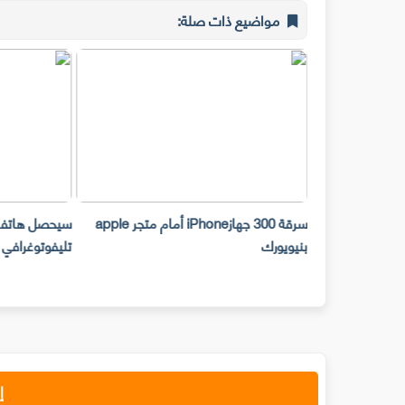
مواضيع ذات صلة:
يك دفعه لمشاركة
سرقة 300 جهازiPhone أمام متجر apple
ديق ابتداء من عام
بنيويورك
تليفوتوغرافي
إ