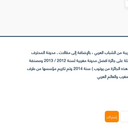
 من الشباب العربي ، بالإضافة إلى مقالات . مدونة المحترف
تأسست سنة 2009 حيث تستقطب الآن عدد كبير من الزوار من كافة ربوع الوطن العربي ، حيث ان مقرها الرئيسي بالمغرب و مديرها امين رغيب ،حاصلة على جائزة افضل مدونة مغربية لسنة 2012 / 2013 ومصنفة
ضمن افضل 10 مدونات عربية حسب المركز الدولي للصحفيين ICFJ سنة 2013 وحاصلة على الجائزة الفضية من يوتوب (اول قناة مغربية تحصل على هذه الجائزة من يوتوب ) سنة 2014 وتم تكريم مؤسسها من طرف