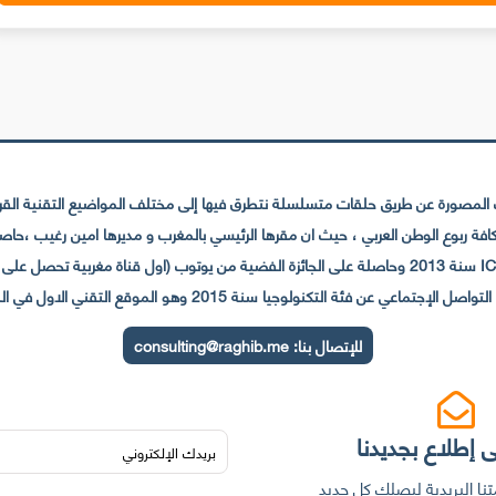
لمصورة عن طريق حلقات متسلسلة نتطرق فيها إلى مختلف المواضيع التقنية القريبة
عي عن فئة التكنولوجيا سنة 2015 وهو الموقع التقني الاول في المغرب والعالم العربي
للإتصال بنا:
consulting@raghib.me
 إطلاع بجديدنا
نا البريدية ليصلك كل جديد