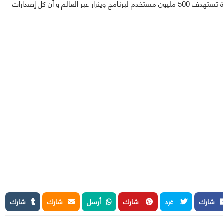
و كان الخبير الأمني "محمد رضى إسبرغام" أشار أن هذه الثغرة تستهدف 500 مليون مستخدم لبرنامج وينرار عبر العالم و أن كل إصدارات
شارك
غرد
شارك
أرسل
شارك
شارك