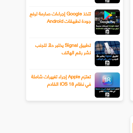
تتخذ Google إجراءات صارمة لرفع
جودة تطبيقات Android
تطبيق Signal يختبر حلًا لتجنب
نشر رقم الهاتف
يكتوك تعمل على منصة مستقلة لبث
تعمل يوتيوب على عرض الإعلانا
تعتزم Apple إجراء تغييرات شاملة
لموسيقى
ميزة فيديو shorts وبالتال
في نظام IOS 18 القادم
مع منتجي المحتوى