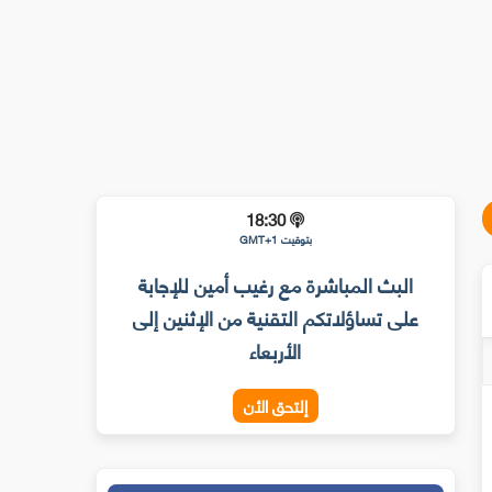
18:30
بتوقيت GMT+1
البث المباشرة مع رغيب أمين للإجابة
على تساؤلاتكم التقنية من الإثنين إلى
الأربعاء
إلتحق الأن