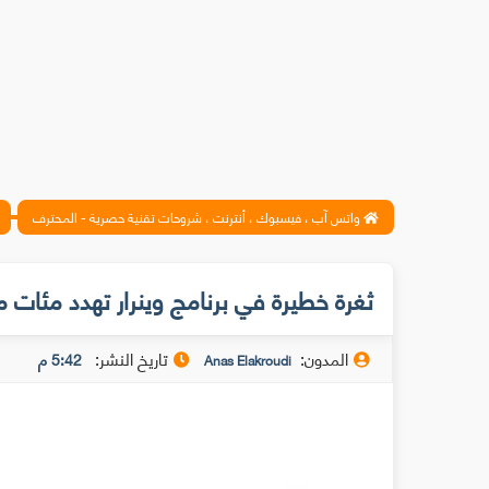
واتس آب ، فيسبوك ، أنترنت ، شروحات تقنية حصرية - المحترف
ثغرة خطيرة في برنامج وينرار تهدد مئات 
المدون:
تاريخ النشر:
5:42 م
Anas Elakroudi