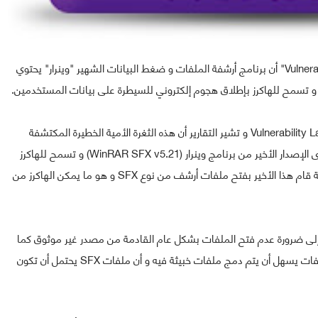
كشف مجموعة من الباحثين من الشركة الأمنية "Vulnerability Lab" أن برنامج أرشفة الملفات و ضغط البيانات الشهير "وينرار" يحتوي
 و تسمح للهاكرز بإطلاق هجوم إلكتروني للسيطرة على بيانات المستخدمين.
الثغرة الجديدة تم اكتشافها من قبل خبراء أمنيين تابعين لـ Vulnerability Lab و تشير التقارير أن هذه الثغرة الأمية الخطيرة المكتشفة
حديثا تستهدف بالأساس الملفات من نوع SFX على مستوى الإصدار الأخير من برنامج وينرار (WinRAR SFX v5.21) و تسمح للهاكرز
بحقن تعليمات برمجية خبيثة في حاسوب المستخدم في حالة قام هذا الأخير بفتح ملفات أرشف من نوع SFX و هو ما يمكن الهاكرز من
ستخدمين إلى ضرورة عدم فتح الملفات بشكل عام القادمة من مصدر غير موثوق كما
نفت أن يتعلق الأمر بثغرة و أشارت إلى أن هذا النوع من الملفات يسهل أن يتم دمج ملفات خبيثة فيه و أن ملفات SFX يحتمل أن تكون