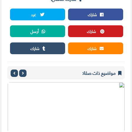
شارك
غرد
شارك
أرسل
شارك
شارك
مواضيع ذات صلة: