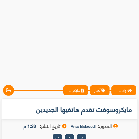
واتس آب ، فيسبوك ، أنترنت ، شروحات تقنية حصرية - المحترف
أخبار
مايكروسوفت تقدم هاتفيها الجديدين
مايكروسوفت تقدم هاتفيها الجديدين
المدون:
تاريخ النشر:
1:26 م
Anas Elakroudi
+
A
A
-
A