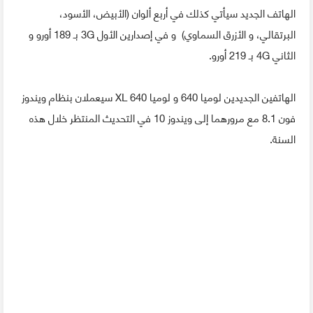
الهاتف الجديد سيأتي كذلك في أربع ألوان (الأبيض، الأسود،
البرتقالي، و الأزرق السماوي) و في إصدارين الأول 3G بـ 189 أورو و
الثاني 4G بـ 219 أورو.
الهاتفين الجديدين لوميا 640 و لوميا 640 XL سيعملان بنظام ويندوز
فون 8.1 مع مرورهما إلى ويندوز 10 في التحديث المنتظر خلال هذه
السنة.