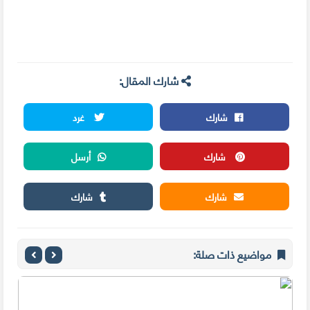
شارك المقال:
شارك
غرد
شارك
أرسل
شارك
شارك
مواضيع ذات صلة: