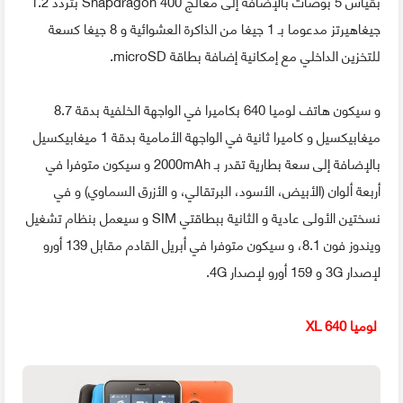
بقياس 5 بوصات بالإضافة إلى معالج Snapdragon 400 بتردد 1.2
جيغاهيرتز مدعوما بـ 1 جيغا من الذاكرة العشوائية و 8 جيغا كسعة
للتخزين الداخلي مع إمكانية إضافة بطاقة microSD.
و سيكون هاتف لوميا 640 بكاميرا في الواجهة الخلفية بدقة 8.7
ميغابيكسيل و كاميرا ثانية في الواجهة الأمامية بدقة 1 ميغابيكسيل
بالإضافة إلى سعة بطارية تقدر بـ 2000mAh و سيكون متوفرا في
أربعة ألوان (الأبيض، الأسود، البرتقالي، و الأزرق السماوي) و في
نسختين الأولى عادية و الثانية ببطاقتي SIM و سيعمل بنظام تشغيل
ويندوز فون 8.1، و سيكون متوفرا في أبريل القادم مقابل 139 أورو
لإصدار 3G و 159 أورو لإصدار 4G.
لوميا 640 XL