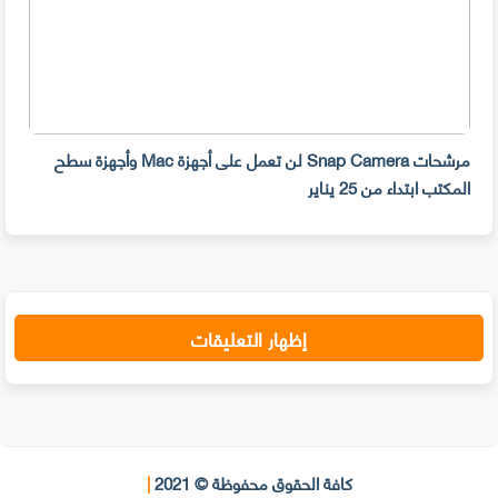
مرشحات Snap Camera لن تعمل على أجهزة Mac وأجهزة سطح
المكتب ابتداء من 25 يناير
صديق
إظهار التعليقات
كافة الحقوق محفوظة © 2021
|