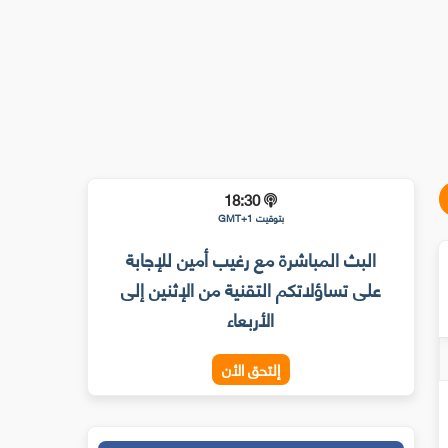
18:30
بتوقيت GMT+1
البث المباشرة مع رغيب أمين للإجابة
على تساؤلاتكم التقنية من الإثنين إلى
الأربعاء
إلتحق الأن