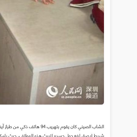
شريط لاصق لفه حول جسده لتبيث هذه الهواتف، حيث بإمكانه