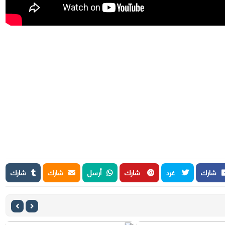
شارك
غرد
شارك
أرسل
شارك
شارك