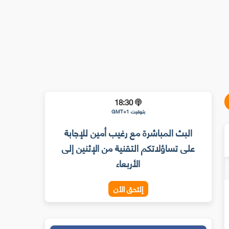
18:30
بتوقيت GMT+1
البث المباشرة مع رغيب أمين للإجابة
على تساؤلاتكم التقنية من الإثنين إلى
الأربعاء
إلتحق الأن