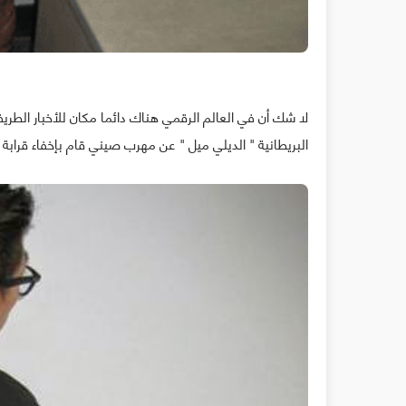
لا شك أن في العالم الرقمي هناك دائما مكان للأخبار الطريف
البريطانية " الديلي ميل " عن مهرب صيني قام بإخفاء قرابة 94 هاتف آيفون 6 بطريقة غريبة و مبتكرة.