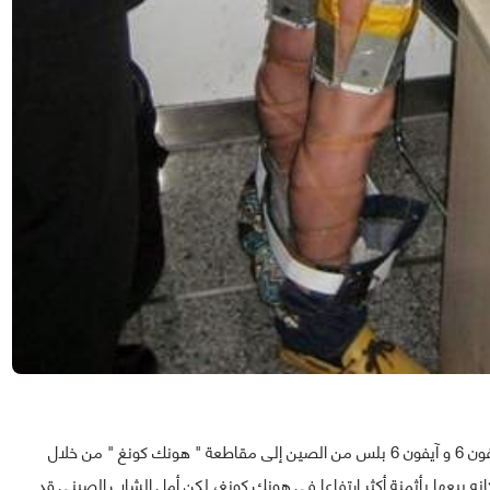
الشاب الصيني كان يقوم بتهريب 94 هاتف ذكي من طراز آيفون 6 و آيفون 6 بلس من الصين إلى مقاطعة " هونك كونغ " من خلال
 بيعها بأثمنة أكثر ارتفاعا في هونك كونغ، لكن أمل الشاب الصيني قد