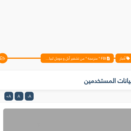
أخبار
FBI " منزعجة " من تشفير آبل و جوجل لبيانات المستخدمين
A
A
A
+
-