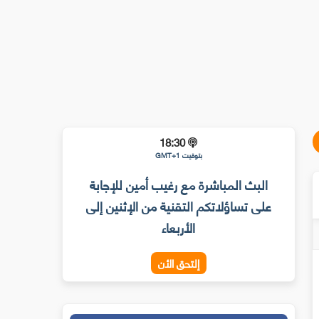
18:30
بتوقيت GMT+1
البث المباشرة مع رغيب أمين للإجابة
على تساؤلاتكم التقنية من الإثنين إلى
الأربعاء
إلتحق الأن