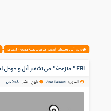
واتس آب ، فيسبوك ، أنترنت ، شروحات تقنية حصرية - المحترف
FBI " منزعجة " من تشفير آبل و جوجل لبيانات المستخدمين
المدون:
تاريخ النشر:
9:48 ص
Anas Elakroudi