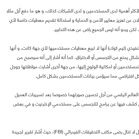
لأكثر أهمية لدى المستخدمين و لدى الشركات كذلك، و هو ما دفع آبل مثلا
امش إطلاقها لنظامها الجديد iOS 8 إلى الإعلان عن تعزيز معايير الأمن و الحماية و استحالة تقديم معطيات خاصة لأي
تنفيذي (تيم كوك) أنها لا تبيع معطيات مستخدميها لأي جهة كانت، و أنها
ز معاير الأمن و الحماية المعلوماتية في نظام iOS 8 بشكل يمنع من التجسس أو الاختراق، كما أنه أشار إلى أنه سيصبح من
ستخدمين أو امكانية الولوج إليها، من جهة آخرى أشارت مواطنتها جوجل
ي العالم الرقمي من أجل تحسين صورتهما خصوصا بعد تسريبات العميل
مي NSA (إدوارد سنودن) و التي كشف فيها عن برامج للتجسس على مستخدمي الإنترنيت و في بعض
لكن يبدو أن الإجراءات الجديدة التي اتخذتها كل من جوجل و آبل لا تنال رضى مكتب التحقيقات الفيدرالي (FBI)، حيث أشار تقرير لجريدة