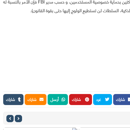
(Huffington Post) أن مدير المكتب غير راضي عن قرار الشركتين بحماية خصوصية المستخدمين، و حسب مدير FBI فإن الأمر بالنسبة له
لذكية، السلطات لن تستطيع الولوج إليها حتى بقوة القانون).
شارك
غرد
شارك
أرسل
شارك
شارك