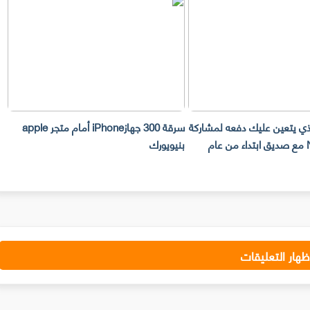
لذي يتعين عليك دفعه لمشاركة
سرقة 300 جهازiPhone أمام متجر apple
حساب Netflix مع صديق ابتداء من عام
بنيويورك
ت
ظهار التعليقات