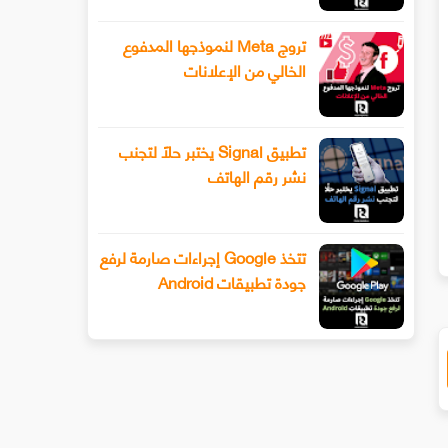
تروج Meta لنموذجها المدفوع
الخالي من الإعلانات
تطبيق Signal يختبر حلًا لتجنب
نشر رقم الهاتف
سيحصل هاتف Xiaomi 13 أخيرًا على عدسة
طرح Snapchat المزيد من أدوا
ليفوتوغرافي
الفيديو المتقدمة باستخدام وضع ا
تتخذ Google إجراءات صارمة لرفع
جودة تطبيقات Android