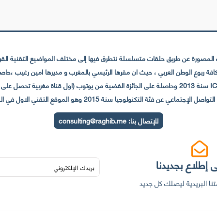
لمصورة عن طريق حلقات متسلسلة نتطرق فيها إلى مختلف المواضيع التقنية القريبة
عي عن فئة التكنولوجيا سنة 2015 وهو الموقع التقني الاول في المغرب والعالم العربي
للإتصال بنا:
consulting@raghib.me
 إطلاع بجديدنا
نا البريدية ليصلك كل جديد