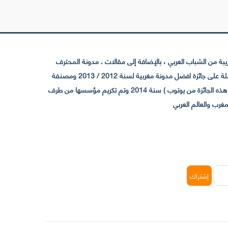
 من الشباب العربي ، بالإضافة إلى مقالات . مدونة المحترف
تأسست سنة 2009 حيث تستقطب الآن عدد كبير من الزوار من كافة ربوع الوطن العربي ، حيث ان مقرها الرئيسي بالمغرب و مديرها امين رغيب ،حاصلة على جائزة افضل مدونة مغربية لسنة 2012 / 2013 ومصنفة
ضمن افضل 10 مدونات عربية حسب المركز الدولي للصحفيين ICFJ سنة 2013 وحاصلة على الجائزة الفضية من يوتوب (اول قناة مغربية تحصل على هذه الجائزة من يوتوب ) سنة 2014 وتم تكريم مؤسسها من طرف