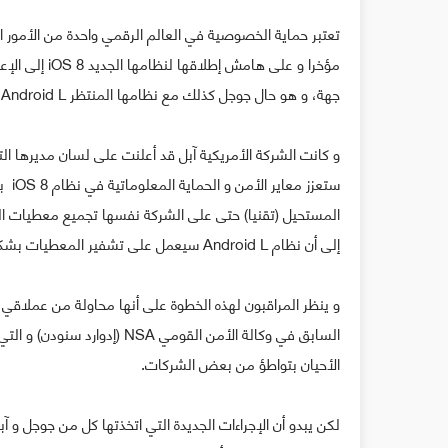
تعتبر حماية الخصوصية في العالم الرقمي واحدة من الأمور ا
مؤخرا و على ه
جهة، و هو حال جوجل كذلك مع نظامها المنتظر Android L، لكن يبدو أنه ليس الجميع راض عن هذه التدابير.
و كانت الشركة الأمريكية آبل قد أعلنت على لسان مديرها ال
ستعز
المستحيل (تقنيا) حتى على الشركة نفسها تجميع معطيات الم
إلى أن نظام Android L سيعمل على تشفير المعطيات بشكل افتراضي مما سيؤمن بيانات المستخدمين بشكل كامل.
و ينظر المراقبون لهذه الخطوة على أنها محاولة من عملاق
السابق في وكالة الأمن القو
الأحيان بتواطؤ من بعض الشركات.