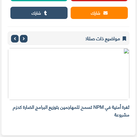
شارك
شارك
مواضيع ذات صلة:
ثغرة أمنية في NPM تسمح للمهاجمين بتوزيع البرامج الضارة كحزم
هل ل
مشروعة
على 
حسا