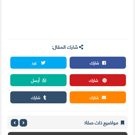
شارك المقال:
شارك
غرد
شارك
أرسل
شارك
شارك
مواضيع ذات صلة: