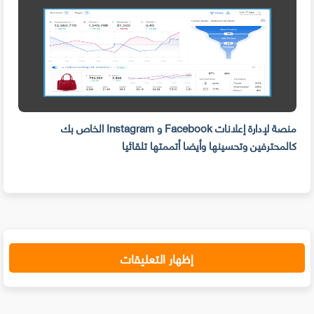
منصة لإدارة إعلانات Facebook و Instagram الخاص بك
كيف 
كالمحترفين وتحسينها وأيضا أتممتها تلقائيا
الما
إظهار التعليقات