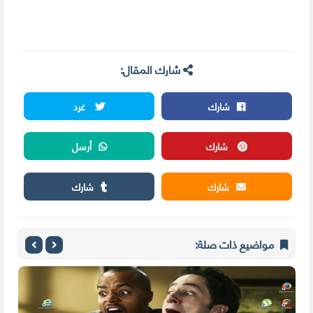
شارك المقال:
شارك
غرد
شارك
أرسل
شارك
شارك
مواضيع ذات صلة: