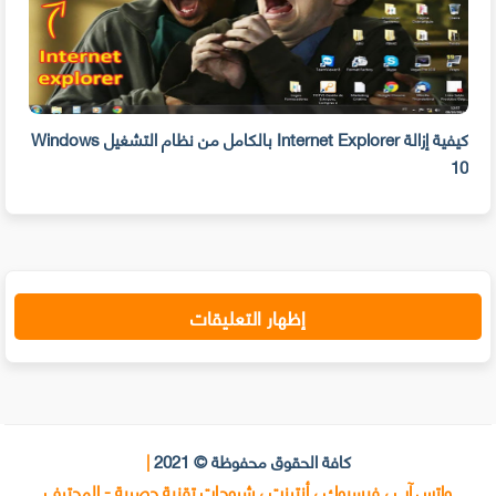
بحذفه الآن
كيفية إزالة Internet Explorer بالكامل من نظام التشغيل Windows
10
على 
إظهار التعليقات
كافة الحقوق محفوظة © 2021
|
واتس آب ، فيسبوك ، أنترنت ، شروحات تقنية حصرية - المحترف